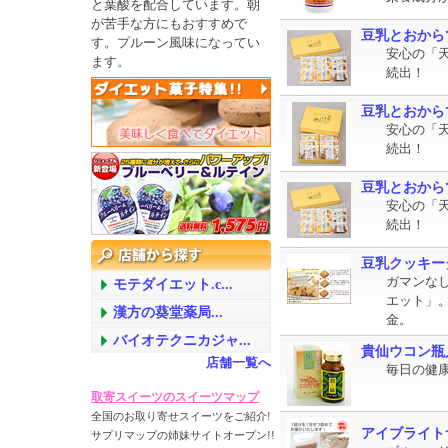
と葉酸を配合しています。朝
が苦手な方にもおすすめで
豆乳とおからで
す。プルーン風味になってい
安心の「
ます。
続出！
豆乳とおからで
安心の「
続出！
豆乳とおからで
安心の「
続出！
豆乳クッキー
ガマンな
モテダイエット.c...
エット」
漢方の葵堂薬局...
金。
バイオテクニカジャ...
貴仙ウコン瓶
店舗一覧へ
毎日の健
取寄スイーツのスイーツマップ
全国のお取り寄せスイーツをご紹介!
アイブライト
サプリマップの姉妹サイトオープン!!