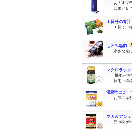
あのオプ
回限定５
１日分の青汁
１杯で、
もろみ黒酢
小さな粒
マクロラック
[機能活性
技術で濃
濃縮ウコン 
お酒の席
マカ＆アシュ
受け継が