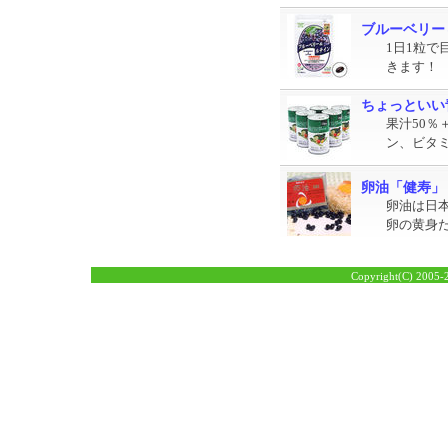
ブルーベリー
1日1粒
きます！
ちょっといい
果汁50％
ン、ビタミ
卵油「健寿」
卵油は日
卵の黄身
Copyright(C) 2005-2