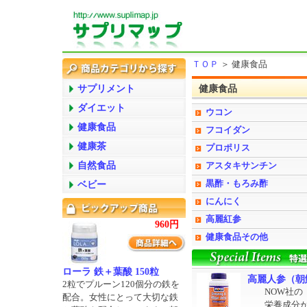
ＴＯＰ
＞ 健康食品
サプリメント
健康食品
ダイエット
ウコン
健康食品
フコイダン
健康茶
プロポリス
自然食品
アスタキサンチン
黒酢・もろみ酢
ベビー
にんにく
高麗紅参
960円
健康食品その他
ローラ 鉄＋葉酸 150粒
高麗人参（朝
2粒でプルーン120個分の鉄を
NOW社
配合。女性にとって大切な鉄
栄養成分