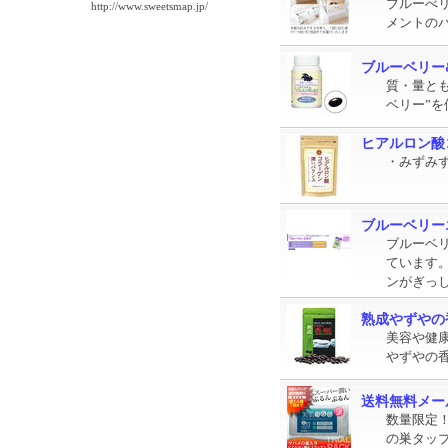
ブルーべ
http://www.sweetsmap.jp/
メントの
ブルーベリー
質・量と
ベリー”
ヒアルロン酸
・みずみ
ブルーベリー
ブルーベ
ています
ンがぎっ
熟成やずやの
美容や健
やずやの
送料無料メー
数量限定
の巣タッ