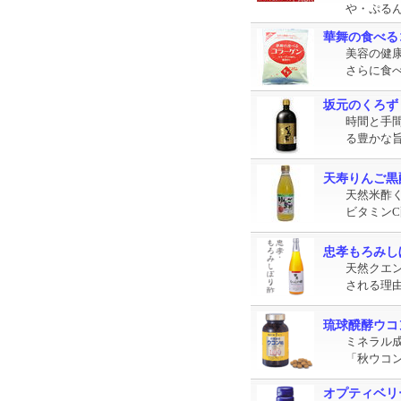
や・ぷる
華舞の食べるコ
美容の健
さらに食べ
坂元のくろず 
時間と手
る豊かな
天寿りんご黒酢 
天然米酢
ビタミンC
忠孝もろみし
天然クエ
される理
琉球醗酵ウコ
ミネラル
「秋ウコ
オプティベリ