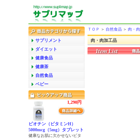
ＴＯＰ
＞
自然食品
＞
肉・肉
サプリメント
肉・肉加工品
ダイエット
健康食品
健康茶
自然食品
ベビー
1,290円
ビオチン（ビタミンH）
5000mcg（5mg）タブレット
健康なお肌に欠かせないビタ