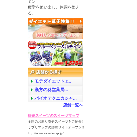
ミン
疲労を追い出し、体調を整え
る。
モテダイエット.c...
漢方の葵堂薬局...
バイオテクニカジャ...
店舗一覧へ
取寄スイーツのスイーツマップ
全国のお取り寄せスイーツをご紹介!
サプリマップの姉妹サイトオープン!!
http://www.sweetsmap.jp/