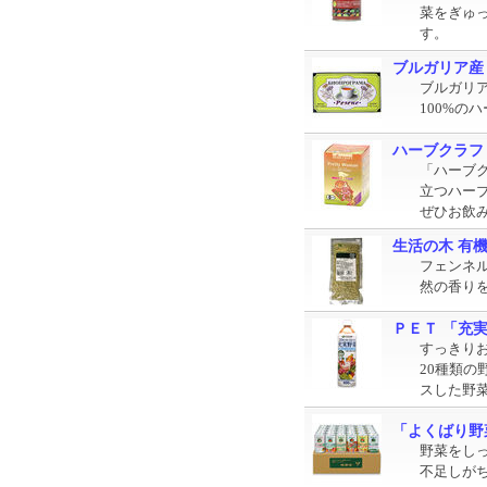
菜をぎゅ
す。
ブルガリア産 
ブルガリア
100%の
ハーブクラフ
「ハーブ
立つハー
ぜひお飲
生活の木 有機
フェンネ
然の香り
ＰＥＴ 「充実
すっきり
20種類
スした野
「よくばり野菜
野菜をし
不足しが