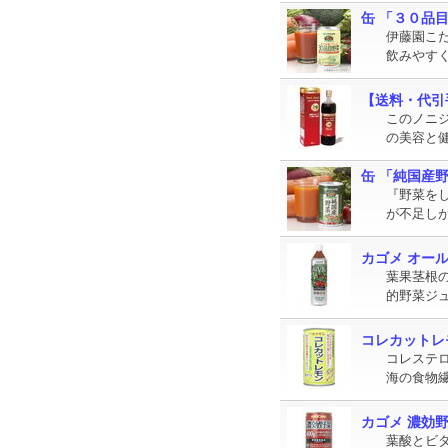
缶 「３０品目野
伊藤園こ
飲みやす
【送料・代引手
このノニジ
の美容と
缶 「純国産野菜
『野菜を
が不足し
カゴメ オールベ
葉果茎根
的野菜ジ
コレカットレモン
コレステ
海の食物
カゴメ 濃効野菜
葉酸とビタ