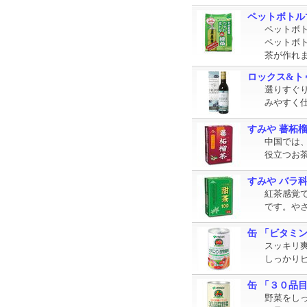
ペットボトルで
ペットボ
ペットボ
茶が作れ
ロックス&トゥ
選りすぐ
みやすく
すみや 蕃柘
中国では
役立つお
すみや バラ科 
紅茶感覚
です。や
缶 「ビタミン
スッキリ
しっかりビ
缶 「３０品目野
野菜をし