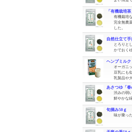
よい清楚
「有機栽培茶
有機栽培
完全無農
した。
自然仕立て手
とろりと
かでおく
ヘンプミルク
オーガニ
豆乳にも
乳製品や
あさつゆ「春
渋みの弱
鮮やかな
旬摘み50ｇ
味が乗っ