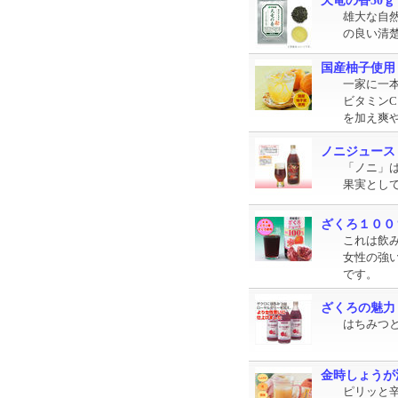
天竜の香50ｇ
雄大な自
の良い清
国産柚子使用
一家に一
ビタミン
を加え爽
ノニジュース
「ノニ」
果実とし
ざくろ１００
これは飲
女性の強
です。
ざくろの魅力
はちみつ
金時しょうが
ピリッと