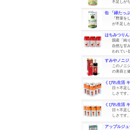
不足しが
缶 「緑たっぷ
『野菜を
が不足し
はちみつりんご
国産「純り
自然な甘
われている
すみやノニジ
このノニジ
の美容と
くびれ生活 
日々不足
しさです。
くびれ生活 
日々不足
しさです。
アップルジュ