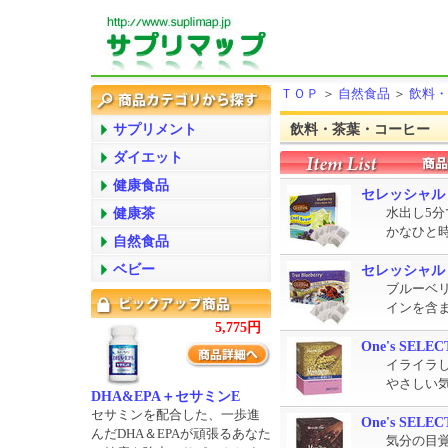
ＴＯＰ
＞
自然食品
＞
飲料・
サプリメント
飲料・茶葉・コーヒー
ダイエット
健康食品
セレッシャル
健康茶
水出し5
かなひと
自然食品
ベビー
セレッシャル
ブルーベ
インを含
5,775円
One's SEL
イライラ
やさしい
DHA&EPA＋セサミンE
セサミンを配合した、一歩進
One's SE
んだDHA＆EPAが頑張るあなた
気分の目