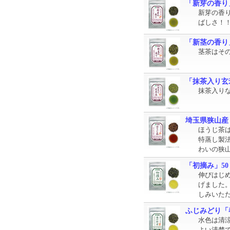
「新芽の香り
新芽の香
ばしさ！
「新茎の香り
茎茶はそ
「抹茶入り玄米
抹茶入り
埼玉県狭山産
ほうじ茶
特蒸し製
わいの狭
「初摘み」5
伸びはじ
げました
しみいた
ふじみどり「
水色は清