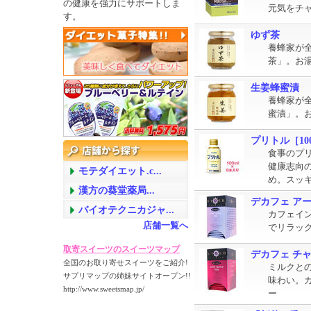
の健康を強力にサポートしま
元気をチ
す。
ゆず茶
養蜂家が
茶」。お
生姜蜂蜜漬
養蜂家が
蜜漬」。
プリトル［10
食事のプ
健康志向
モテダイエット.c...
め。スッ
漢方の葵堂薬局...
デカフェ ア
バイオテクニカジャ...
カフェイン
店舗一覧へ
でリラッ
取寄スイーツのスイーツマップ
デカフェ チ
全国のお取り寄せスイーツをご紹介!
ミルクと
サプリマップの姉妹サイトオープン!!
味わい。カ
http://www.sweetsmap.jp/
ー