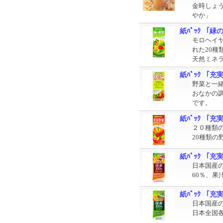
金時しょ
やか」
紙ﾊﾟｯｸ 「
モロヘイ
れた20種
天然ミネ
紙ﾊﾟｯｸ 「
野菜と一
おなかの
です。
紙ﾊﾟｯｸ 「充実
２０種類
20種類
紙ﾊﾟｯｸ 「充
日本国産
60％、果
紙ﾊﾟｯｸ 「充
日本国産の
日本全国各