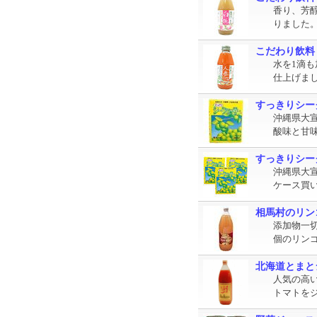
香り、芳
りました
こだわり飲料
水を1滴
仕上げま
すっきりシー
沖縄県大
酸味と甘
すっきりシー
沖縄県大
ケース買
相馬村のリン
添加物一
個のリン
北海道とまと
人気の高
トマトを