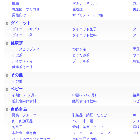
亜鉛
マルチミネラル
カル
乳酸菌・オリゴ糖
花粉症
美肌
男性向け
サプリメントその他
ダイエット
ダイエットサプリ
ダイエット菓子
ダイ
ダイエット茶
ダイエット飲料
ダイ
健康茶
ローズヒップティー
つばき茶
黒豆
そば茶
どくだみ茶
ウコ
ルイボスティー
プーアル茶
烏龍
健康茶その他
その他
その他
ベビー
初期(5～6ヶ月)
中期(7～8ヶ月)
後期
離乳食向け食材
離乳食向け飲料
ベビ
自然食品
野菜・フルーツ
乳製品・納豆・たまご
魚・
肉・肉加工品
パン・米・麺
デリ
お菓子
飲料・茶葉・コーヒー
調味
非常食・保存食
レトルト・ルー・スープ
ジャ
水・ミネラルウォーター
自然食品その他