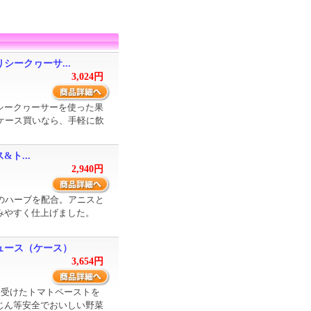
シークヮーサ...
3,024円
シークヮーサーを使った果
。ケース買いなら、手軽に飲
&ト...
2,940円
類のハーブを配合。アニスと
みやすく仕上げました。
ュース（ケース）
3,654円
を受けたトマトペーストを
じん等安全でおいしい野菜