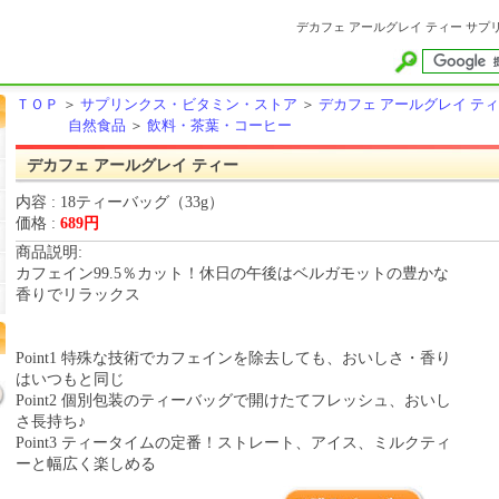
デカフェ アールグレイ ティー サプ
ＴＯＰ
＞
サプリンクス・ビタミン・ストア
＞
デカフェ アールグレイ テ
自然食品
＞
飲料・茶葉・コーヒー
デカフェ アールグレイ ティー
内容 : 18ティーバッグ（33g）
価格 :
689円
商品説明:
カフェイン99.5％カット！休日の午後はベルガモットの豊かな
香りでリラックス
Point1 特殊な技術でカフェインを除去しても、おいしさ・香り
はいつもと同じ
Point2 個別包装のティーバッグで開けたてフレッシュ、おいし
さ長持ち♪
Point3 ティータイムの定番！ストレート、アイス、ミルクティ
ーと幅広く楽しめる