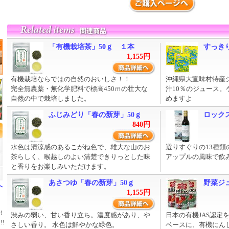
「有機栽培茶」50ｇ １本
すっきり
1,155円
有機栽培ならではの自然のおいしさ！！
沖縄県大宣味村特産
完全無農薬・無化学肥料で標高450ｍの壮大な
汁10％のジュース
自然の中で栽培しました。
めますよ
ふじみどり「春の新芽」50ｇ
ロックス
840円
水色は清涼感のあるこがね色で、雄大な山のお
選りすぐりの13種
茶らしく、喉越しのよい清楚できりっとした味
アップルの風味で飲
と香りをお楽しみいただけます。
あさつゆ「春の新芽」50ｇ
野菜ジ
へ
1,155円
!
渋みの弱い、甘い香り立ち。濃度感があり、や
日本の有機JAS認定
!
さしい香り。 水色は鮮やかな緑色。
ベースに、有機にん