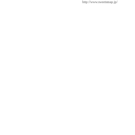
http://www.sweetsmap.jp/