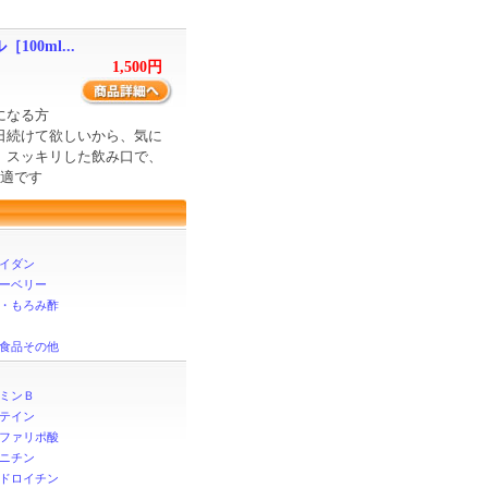
100ml...
1,500円
になる方
日続けて欲しいから、気に
。スッキリした飲み口で、
最適です
イダン
ーベリー
・もろみ酢
食品その他
ミンＢ
テイン
ファリポ酸
ニチン
ドロイチン