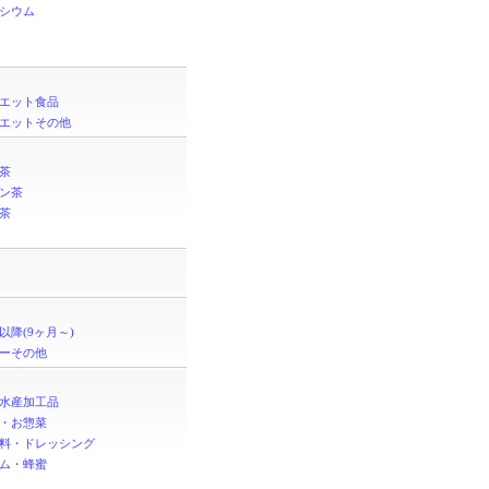
シウム
エット食品
エットその他
茶
ン茶
茶
以降(9ヶ月～)
ーその他
水産加工品
・お惣菜
料・ドレッシング
ム・蜂蜜