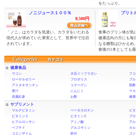
をたっぷり。
ノニジュース１００％
プリトル［
8,500円
「ノニ」はカラダを気遣い、カラダをいたわる
食事のプリン体が気
現代人が求めていた果実として、世界中で注目
健康志向の方にも毎
されています。
なる糖類はひかえめ
食後の1本としても
健康食品
ウコン
大豆イソフラボン
フコ
ローヤルゼリー
プロポリス
ブル
アスタキサンチン
コラーゲン
黒酢
青汁
にんにく
マカ
高麗紅参
お酢
健康
サプリメント
マルチビタミン
ベータカロチン
ビタ
ビタミンＣ
ビタミンＥ
プロ
ヒアルロンサン
アミノ酸
アル
ペプチド
グルコサミン
カル
コエンザイム
鉄分
コン