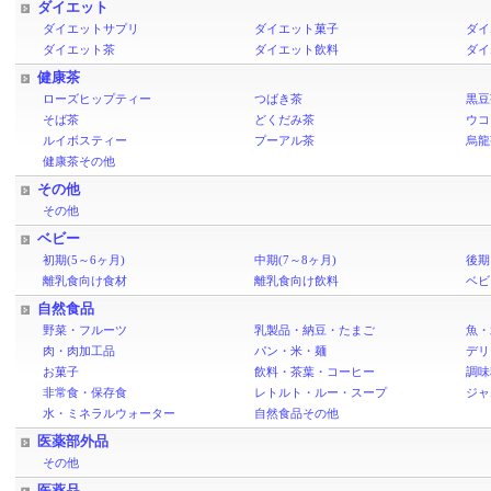
ダイエット
ダイエットサプリ
ダイエット菓子
ダイ
ダイエット茶
ダイエット飲料
ダイ
健康茶
ローズヒップティー
つばき茶
黒豆
そば茶
どくだみ茶
ウコ
ルイボスティー
プーアル茶
烏龍
健康茶その他
その他
その他
ベビー
初期(5～6ヶ月)
中期(7～8ヶ月)
後期
離乳食向け食材
離乳食向け飲料
ベビ
自然食品
野菜・フルーツ
乳製品・納豆・たまご
魚・
肉・肉加工品
パン・米・麺
デリ
お菓子
飲料・茶葉・コーヒー
調味
非常食・保存食
レトルト・ルー・スープ
ジャ
水・ミネラルウォーター
自然食品その他
医薬部外品
その他