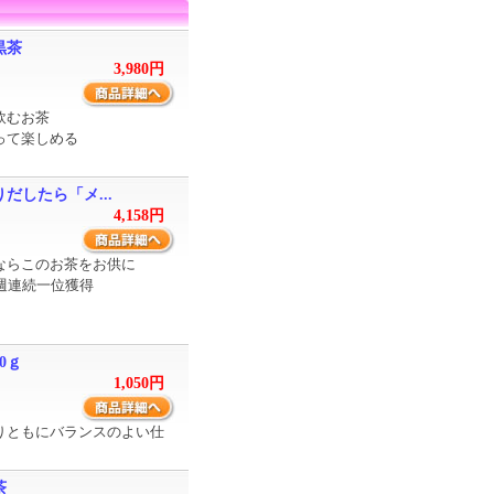
黒茶
3,980円
飲むお茶
って楽しめる
だしたら「メ...
4,158円
ならこのお茶をお供に
週連続一位獲得
0ｇ
1,050円
りともにバランスのよい仕
茶