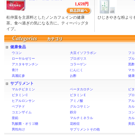
1,659円
杜仲葉を主原料としたノンカフェインの健康
ひじきやきな粉より
茶。食べ過ぎの気になる方に。ティーバッグタ
イプ。
健康食品
ウコン
大豆イソフラボン
フコ
ローヤルゼリー
プロポリス
ブル
アスタキサンチン
コラーゲン
黒酢
青汁
にんにく
マカ
高麗紅参
お酢
健康
サプリメント
マルチビタミン
ベータカロチン
ビタ
ビタミンＣ
ビタミンＥ
プロ
ヒアルロンサン
アミノ酸
アル
ペプチド
グルコサミン
カル
コエンザイム
鉄分
コン
亜鉛
マルチミネラル
カル
乳酸菌・オリゴ糖
花粉症
美肌
男性向け
サプリメントその他