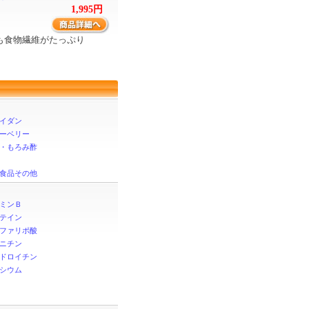
1,995円
も食物繊維がたっぷり
イダン
ーベリー
・もろみ酢
食品その他
ミンＢ
テイン
ファリポ酸
ニチン
ドロイチン
シウム