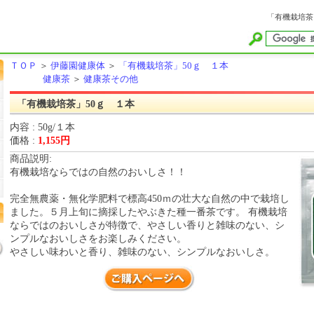
「有機栽培茶
ＴＯＰ
＞
伊藤園健康体
＞
「有機栽培茶」50ｇ １本
健康茶
＞
健康茶その他
「有機栽培茶」50ｇ １本
内容 : 50g/１本
価格 :
1,155円
商品説明:
有機栽培ならではの自然のおいしさ！！
完全無農薬・無化学肥料で標高450ｍの壮大な自然の中で栽培し
ました。５月上旬に摘採したやぶきた種一番茶です。 有機栽培
ならではのおいしさが特徴で、やさしい香りと雑味のない、シ
ンプルなおいしさをお楽しみください。
やさしい味わいと香り、雑味のない、シンプルなおいしさ。