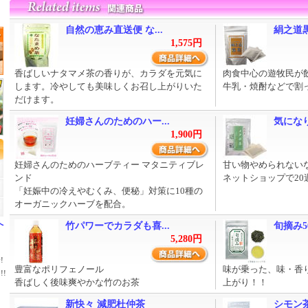
自然の恵み直送便 な...
絹之道
1,575円
香ばしいナタマメ茶の香りが、カラダを元気に
肉食中心の遊牧民が
します。冷やしても美味しくお召し上がりいた
牛乳・焼酎などで割
だけます。
妊婦さんのためのハー...
気になり
1,900円
妊婦さんのためのハーブティー マタニティブレ
甘い物やめられない
ンド
ネットショップで20
「妊娠中の冷えやむくみ、便秘」対策に10種の
オーガニックハーブを配合。
へ
竹パワーでカラダも喜...
旬摘み5
5,280円
!
豊富なポリフェノール
味が乗った、味・香
!
香ばしく後味爽やかな竹のお茶
上がり！！
新快々 減肥杜仲茶
シモン