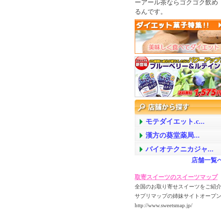
ーアール茶ならゴクゴク飲め
るんです。
モテダイエット.c...
漢方の葵堂薬局...
バイオテクニカジャ...
店舗一覧
取寄スイーツのスイーツマップ
全国のお取り寄せスイーツをご紹介
サプリマップの姉妹サイトオープン!
http://www.sweetsmap.jp/