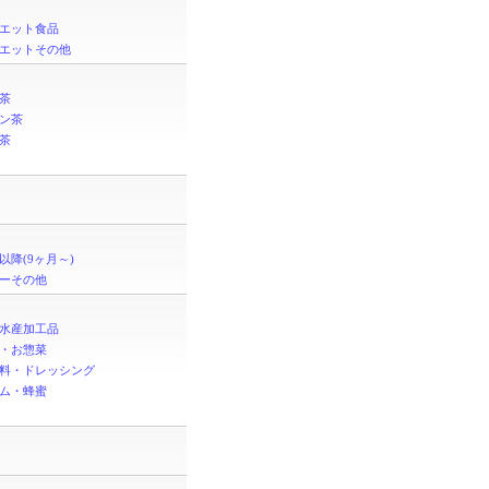
エット食品
エットその他
茶
ン茶
茶
以降(9ヶ月～)
ーその他
水産加工品
・お惣菜
料・ドレッシング
ム・蜂蜜