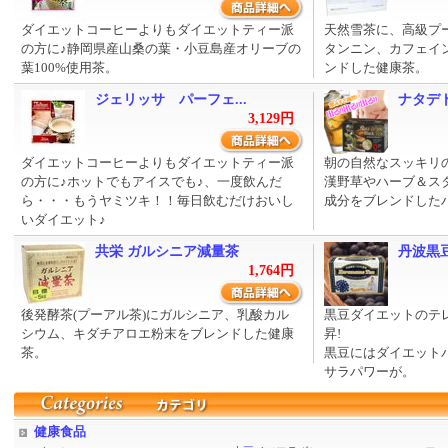
ダイエットコーヒーよりもダイエットティー派
天然雪茶に、高級プ
の方に♪静岡県産山桑の葉・小豆島産オリーブの
タンニン、カフェイ
葉100%使用茶。
ンドした健康茶。
ジェリッサ パーフェ...
ナタデ
3,129円
ダイエットコーヒーよりもダイエットティー派
朝の自然なスッキリ
の方に♪ホットでもアイスでも♪、一度飲んだ
漢野草やハーブ＆ス
ら・・・もうヤミツキ！！毎日飲むだけおいし
成分をブレンドした
いダイエット♪
共栄 ガルシニア減量茶
丹波黒
1,764円
後発酵茶(プーアル茶)にガルシニア、乳酸カル
黒豆ダイエットのテ
シウム、キダチアロエ粉末をブレンドした健康
昇!
茶。
黒豆にはダイエット
サラパワーが。
健康食品