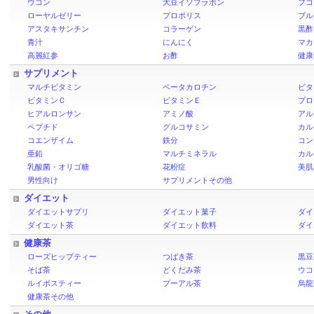
ウコン
大豆イソフラボン
フコ
ローヤルゼリー
プロポリス
ブル
アスタキサンチン
コラーゲン
黒酢
青汁
にんにく
マカ
高麗紅参
お酢
健康
サプリメント
マルチビタミン
ベータカロチン
ビタ
ビタミンＣ
ビタミンＥ
プロ
ヒアルロンサン
アミノ酸
アル
ペプチド
グルコサミン
カル
コエンザイム
鉄分
コン
亜鉛
マルチミネラル
カル
乳酸菌・オリゴ糖
花粉症
美肌
男性向け
サプリメントその他
ダイエット
ダイエットサプリ
ダイエット菓子
ダイ
ダイエット茶
ダイエット飲料
ダイ
健康茶
ローズヒップティー
つばき茶
黒豆
そば茶
どくだみ茶
ウコ
ルイボスティー
プーアル茶
烏龍
健康茶その他