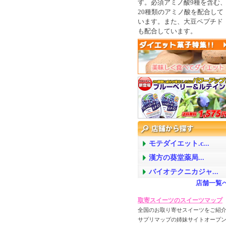
す。必須アミノ酸9種を含む
20種類のアミノ酸を配合して
います。また、大豆ペプチド
も配合しています。
モテダイエット.c...
漢方の葵堂薬局...
バイオテクニカジャ...
店舗一覧
取寄スイーツのスイーツマップ
全国のお取り寄せスイーツをご紹介
サプリマップの姉妹サイトオープン!