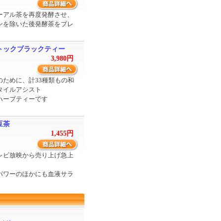
ーアル茶を再度発酵させ、
ンを除いた後発酵茶をブレ
トックブラックティー
3,980円
のために、計33種類もの和
タイルアシスト
ハーブティーです
豆茶
1,455円
レビ放映から売り上げ急上
パワーのほかにも血液サラ