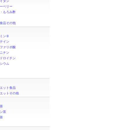
イダン
ーベリー
・もろみ酢
食品その他
ミンＢ
テイン
ファリポ酸
ニチン
ドロイチン
シウム
エット食品
エットその他
茶
ン茶
茶