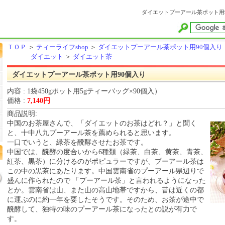
ダイエットプーアール茶ポット用90
ＴＯＰ
＞
ティーライフshop
＞
ダイエットプーアール茶ポット用90個入り
ダイエット
＞
ダイエット茶
ダイエットプーアール茶ポット用90個入り
内容 : 1袋450gポット用5gティーバッグ×90個入）
価格 :
7,140円
商品説明:
中国のお茶屋さんで、「ダイエットのお茶はどれ？」と聞く
と、十中八九プーアール茶を薦められると思います。
一口でいうと、緑茶を醗酵させたお茶です。
中国では、醗酵の度合いから6種類（緑茶、白茶、黄茶、青茶、
紅茶、黒茶）に分けるのがポピュラーですが、プーアール茶は
この中の黒茶にあたります。中国雲南省のプーアール県辺りで
盛んに作られたので 「プーアール茶」と言われるようになった
とか。雲南省は山、また山の高山地帯ですから、昔は近くの都
に運ぶのに約一年を要したそうです。そのため、お茶が途中で
醗酵して、独特の味のプーアール茶になったとの説が有力で
す。