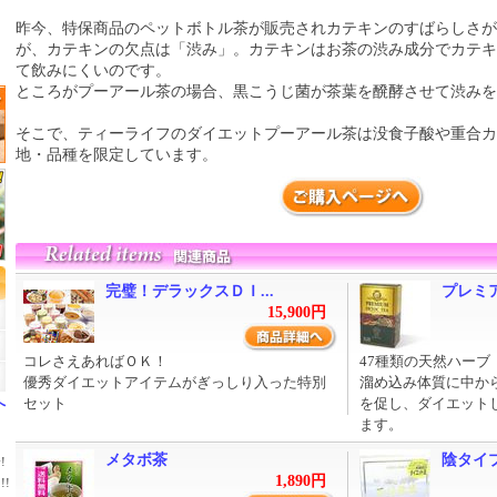
、
昨今、特保商品のペットボトル茶が販売されカテキンのすばらしさ
が、カテキンの欠点は「渋み」。カテキンはお茶の渋み成分でカテ
て飲みにくいのです。
ところがプーアール茶の場合、黒こうじ菌が茶葉を醗酵させて渋みを
そこで、ティーライフのダイエットプーアール茶は没食子酸や重合
地・品種を限定しています。
完璧！デラックスＤＩ...
プレミア
15,900円
コレさえあればＯＫ！
47種類の天然ハーブ
優秀ダイエットアイテムがぎっしり入った特別
溜め込み体質に中か
へ
セット
を促し、ダイエット
ます。
メタボ茶
陰タイ
!
1,890円
!